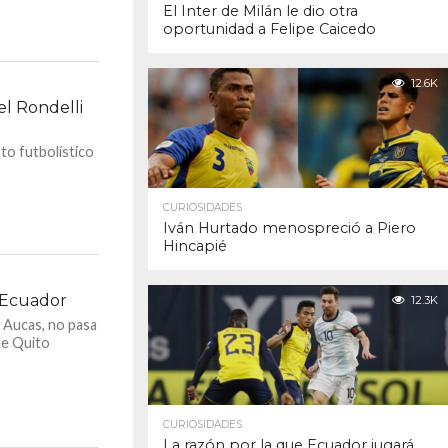
El Inter de Milán le dio otra
oportunidad a Felipe Caicedo
12.6K
el Rondelli
to futbolístico
CURIOSIDADES
Iván Hurtado menospreció a Piero
Hincapié
 Ecuador
12.3K
 Aucas, no pasa
de Quito
CURIOSIDADES
La razón por la que Ecuador jugará