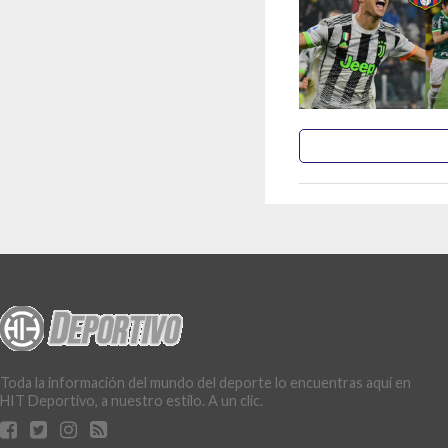
Toda la información del mundo del deporte lo encuentras aquí en
HIT Deportivo, a nuestro estilo. A un clic.