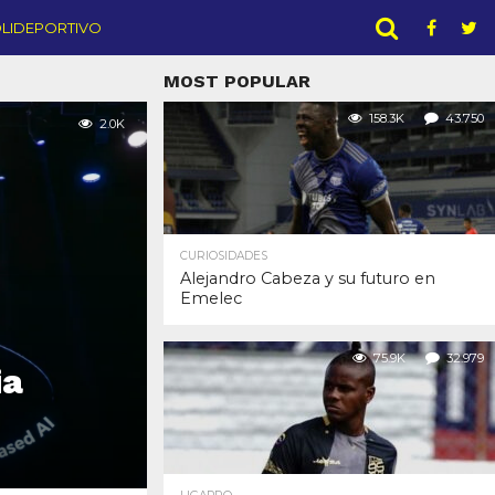
LIDEPORTIVO
MOST POPULAR
158.3K
43.750
2.0K
CURIOSIDADES
Alejandro Cabeza y su futuro en
Emelec
75.9K
32.979
ia