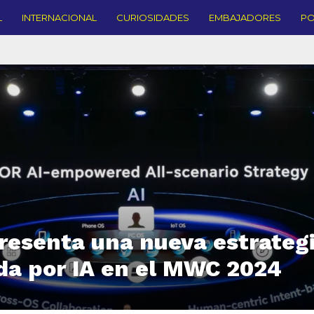
L
INTERNACIONAL
CURIOSIDADES
EMBAJADORES
PO
esenta una nueva estrateg
da por IA en el MWC 2024