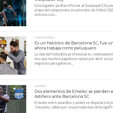
Este jugador podría reforzar al Guayaquil City pa
etapa del campeonato ecuatoriano de fútbol 202
entrena con...
CURIOSIDADES
2.7K
Es un histórico de Barcelona SC, fue un
ahora trabaja como peluquero
La vida del futbolista profesional es, relativament
eso que muchos jugadores optan por abrir sus p
negocios para ganarse...
LIGAPRO
2.2K
Dos elementos de Emelec se pierden el
Astillero ante Barcelona SC
El duelo entre amarillos y azules se disputará el
3 de junio, válido por una jornada más de la LigaPro