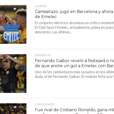
LIGAPRO
2.5K
Camisetazo: jugó en Barcelona y ahora
de Emelec
El conjunto eléctrico atraviesa un crítico moment
El Club Sport Emelec, actualmente, pelea en pue
descenso. Las últimas...
OPINIÓN HIT
1.5K
Fernando Gaibor reveló si festejará o n
de que anote un gol a Emelec con Ba
Uno de los camisetazos más sonados en los últim
duda, el de Fernando Gaibor. El volante fichó por 
CURIOSIDADES
3.0K
Fue rival de Cristiano Ronaldo, gana mi