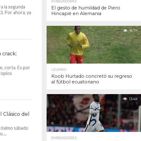
EMBAJADORES
ra la segunda
El gesto de humildad de Piero
3. Por ahora, ya
Hincapié en Alemania
16.7K
 crack;
e, corta. Es por
LIGAPRO
ropios
Koob Hurtado concretó su regreso
al fútbol ecuatoriano
13.4K
 Clásico del
 próximo sábado
....
EMBAJADORES