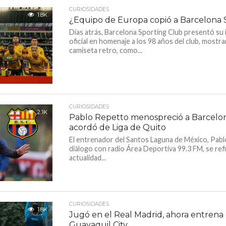
CURIOSIDADES
1.8K
¿Equipo de Europa copió a Barcelona 
Días atrás, Barcelona Sporting Club presentó su
oficial en homenaje a los 98 años del club, mostr
camiseta retro, como...
CURIOSIDADES
2.1K
Pablo Repetto menospreció a Barcelon
acordó de Liga de Quito
El entrenador del Santos Laguna de México, Pabl
diálogo con radio Área Deportiva 99.3 FM, se refi
actualidad...
CURIOSIDADES
1.8K
Jugó en el Real Madrid, ahora entrena 
Guayaquil City