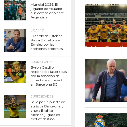
Mundial 2026: El
jugador de Ecuador
que decepcionó ante
Argentina
LIGAPRO
El dardo de Esteban
Paz a Barcelona y
Emelec por las
decisiones arbitrales
CURIOSIDADES
Byron Castillo
respondió a las críticas
por la selección de
Ecuador y su pasado
en Barcelona SC
CURIOSIDADES
Salió por la puerta de
atrás de Barcelona y
ahora Brahian
Alemán jugará en
exótico destino