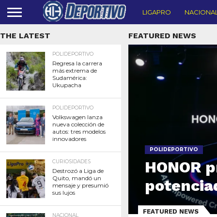
LIGAPRO
NACIONA
THE LATEST
FEATURED NEWS
POLIDEPORTIVO
Regresa la carrera
más extrema de
Sudamérica:
Ukupacha
POLIDEPORTIVO
Volkswagen lanza
nueva colección de
autos: tres modelos
innovadores
POLIDEPORTIVO
HONOR pr
CURIOSIDADES
Destrozó a Liga de
Quito, mandó un
potencia
mensaje y presumió
sus lujos
FEATURED NEWS
NACIONAL