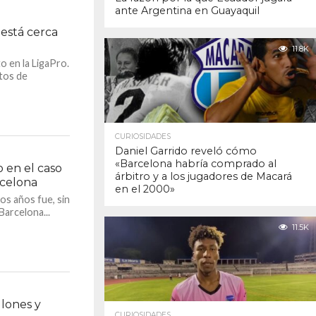
ante Argentina en Guayaquil
 está cerca
11.8K
o en la LigaPro.
stos de
CURIOSIDADES
Daniel Garrido reveló cómo
«Barcelona habría comprado al
o en el caso
árbitro y a los jugadores de Macará
rcelona
en el 2000»
os años fue, sin
Barcelona...
11.5K
llones y
CURIOSIDADES