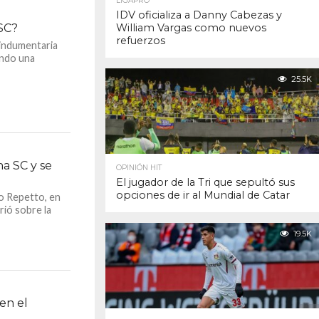
LIGAPRO
IDV oficializa a Danny Cabezas y
SC?
William Vargas como nuevos
refuerzos
 indumentaria
ando una
25.5K
a SC y se
OPINIÓN HIT
El jugador de la Tri que sepultó sus
opciones de ir al Mundial de Catar
o Repetto, en
rió sobre la
19.5K
en el